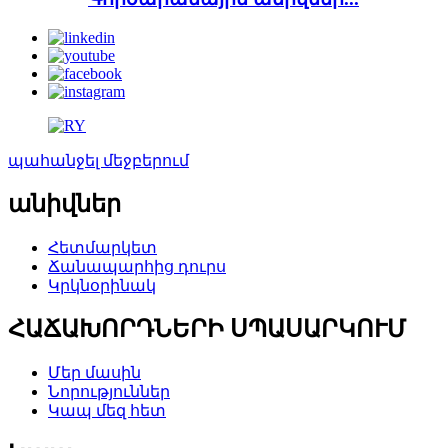
պահանջել մեջբերում
անիվներ
Հետմարկետ
Ճանապարհից դուրս
Կրկնօրինակ
ՀԱՃԱԽՈՐԴՆԵՐԻ ՍՊԱՍԱՐԿՈՒՄ
Մեր մասին
Նորություններ
Կապ մեզ հետ